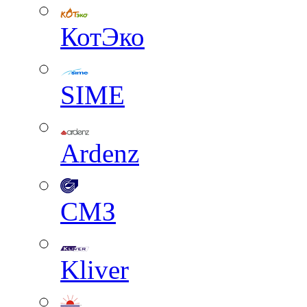
КотЭко
SIME
Ardenz
СМЗ
Kliver