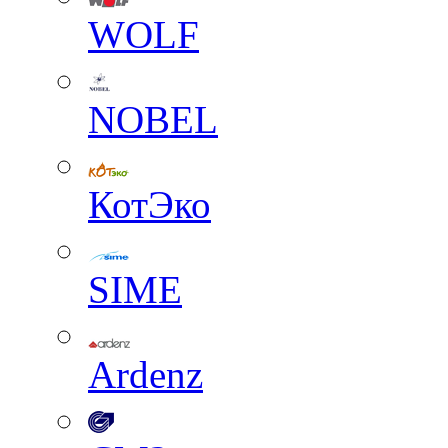
WOLF
NOBEL
КотЭко
SIME
Ardenz