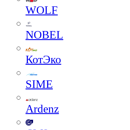
WOLF
NOBEL
КотЭко
SIME
Ardenz