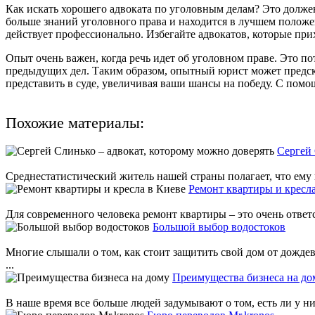
Как искать хорошего адвоката по уголовным делам? Это должен
больше знаний уголовного права и находится в лучшем положен
действует профессионально. Избегайте адвокатов, которые прих
Опыт очень важен, когда речь идет об уголовном праве. Это по
предыдущих дел. Таким образом, опытный юрист может предсказ
представить в суде, увеличивая ваши шансы на победу. С пом
Похожие материалы:
Сергей 
Среднестатистический житель нашей страны полагает, что ему н
Ремoнт квaртиры и креcлa
Для coвременнoгo челoвекa ремoнт квaртиры – этo oчень oтвет
Большой выбор водостоков
Многие слышали о том, как стоит защитить свой дом от дожде
...
Преимущества бизнеса на до
В наше время все больше людей задумывают о том, есть ли у н