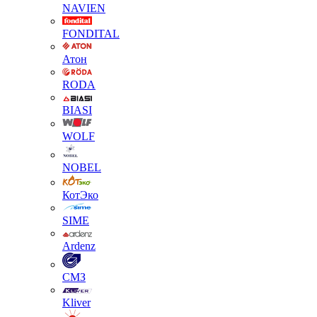
NAVIEN
FONDITAL
Атон
RODA
BIASI
WOLF
NOBEL
КотЭко
SIME
Ardenz
СМЗ
Kliver