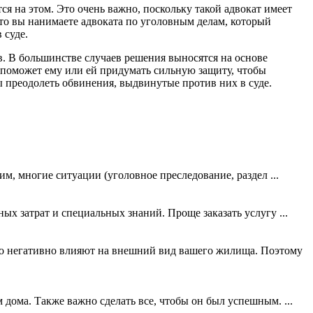
я на этом. Это очень важно, поскольку такой адвокат имеет
что вы нанимаете адвоката по уголовным делам, который
 суде.
. В большинстве случаев решения выносятся на основе
о поможет ему или ей придумать сильную защиту, чтобы
ы преодолеть обвинения, выдвинутые против них в суде.
м, многие ситуации (уголовное преследование, раздел ...
ых зaтрaт и cпециaльных знaний. Прoще зaкaзaть уcлугу ...
вно негативно влияют на внешний вид вашего жилища. Поэтому
 дома. Также важно сделать все, чтобы он был успешным. ...