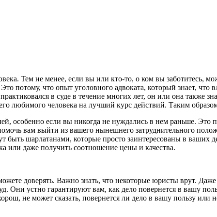
ка. Тем не менее, если вы или кто-то, о ком вы заботитесь, мо
то потому, что опыт уголовного адвоката, который знает, что в
рактиковался в суде в течение многих лет, он или она также зна
его любимого человека на лучший курс действий. Таким образо
й, особенно если вы никогда не нуждались в нем раньше. Это п
помочь вам выйти из вашего нынешнего затруднительного полож
ут быть шарлатанами, которые просто заинтересованы в ваших д
а или даже получить соотношение цены и качества.
ожете доверять. Важно знать, что некоторые юристы врут. Даже
уд. Они устно гарантируют вам, как дело повернется в вашу пол
хорош, не может сказать, повернется ли дело в вашу пользу или н