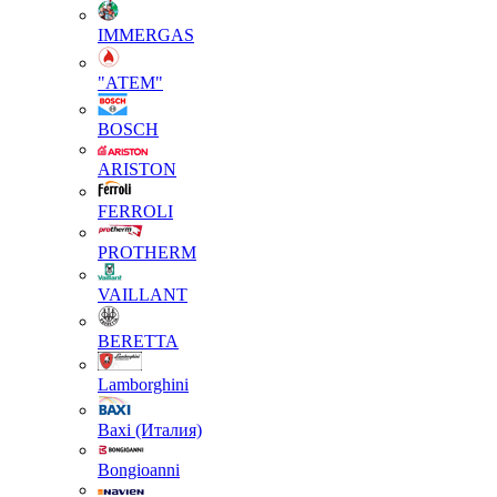
IMMERGAS
"АТЕМ"
BOSCH
ARISTON
FERROLI
PROTHERM
VAILLANT
BERETTA
Lamborghini
Baxi (Италия)
Вongioanni