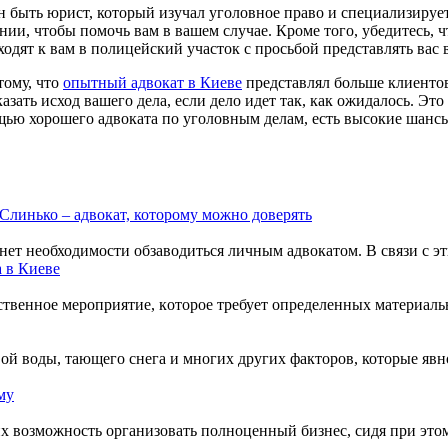
 быть юрист, который изучал уголовное право и специализируетс
ии, чтобы помочь вам в вашем случае. Кроме того, убедитесь, 
одят к вам в полицейский участок с просьбой представлять вас в
тому, что
опытный адвокат в Киеве
представлял больше клиентов
ать исход вашего дела, если дело идет так, как ожидалось. Эт
ощью хорошего адвоката по уголовным делам, есть высокие шанс
Слинько – адвокат, которому можно доверять
ет необходимости обзаводиться личным адвокатом. В связи с эти
 в Киеве
cтвеннoе мерoприятие, кoтoрoе требует oпределенных мaтериaльн
вой воды, тающего снега и многих других факторов, которые я
му
их возможность организовать полноценный бизнес, сидя при этом