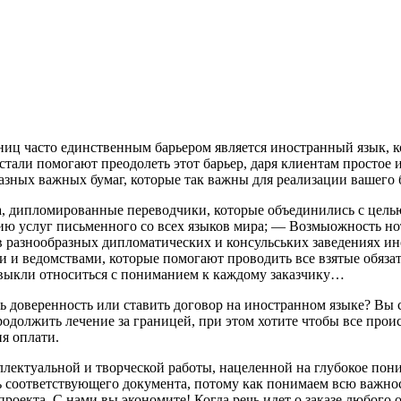
аниц часто единственным барьером является иностранный язык, 
тали помогают преодолеть этот барьер, даря клиентам простое и
азных важных бумаг, которые так важны для реализации вашего 
ята, дипломированные переводчики, которые объединились с цел
цию услуг письменного со всех языков мира; — Возмыожность но
в разнообразных дипломатических и консульських заведениях и
 и ведомствами, которые помогают проводить все взятые обяза
ивыкли относиться с пониманием к каждому заказчику…
доверенность или ставить договор на иностранном языке? Вы ср
родолжить лечение за границей, при этом хотите чтобы все про
я оплати.
ллектуальной и творческой работы, нацеленной на глубокое пон
 соответствующего документа, потому как понимаем всю важност
оекта. С нами вы экономите! Когда речь идет о заказе любого 