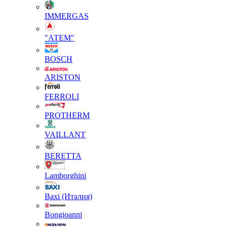
IMMERGAS
"АТЕМ"
BOSCH
ARISTON
FERROLI
PROTHERM
VAILLANT
BERETTA
Lamborghini
Baxi (Италия)
Вongioanni