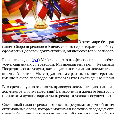
В этом мире без гр
нашего бюро переводов в Киеве, словно серые кардиналы без ус
оформления деловой документации, бизнес-отчетов и разнообр
Бюро переводов (
тут
) Mr. kronos – это профессиональные реб
услуг, связанных с переводом. Ми предлагаем вам: — Реализа
Посреднические услуги, касающиеся легализации документов 
штампа Апостиль. Мы сотрудничаем с разными министерствами
именно в бюро переводов Mr. kronos? Ответ очевиден! Мы пр
Вам срочно нужно оформить правовую документацию, написать 
документов для путешествия? Вы заболели и желаете быстро п
предложим лучшие варианты перевода и условия осуществлени
Сделанный нами перевод – это всегда результат огромной инте
оптимальные слова, которые максимально точно передадут суть
наши ребята приложат максимум усилий к реализации любого пр