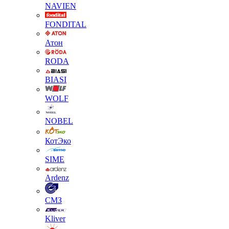
NAVIEN
FONDITAL
Атон
RODA
BIASI
WOLF
NOBEL
КотЭко
SIME
Ardenz
СМЗ
Kliver