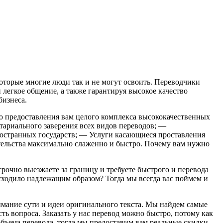
которые многие люди так и не могут освоить. Переводчики
 легкое общение, а также гарантируя высокое качество
бизнеса.
ью предоставления вам целого комплекса высококачественных
тариального заверения всех видов переводов; —
ностранных государств; — Услуги касающиеся проставления
тельства максимально слаженно и быстро. Почему вам нужно
очно выезжаете за границу и требуете быстрого и перевода
исходило надлежащим образом? Тогда мы всегда вас поймем и
имание сути и идеи оригинального текста. Мы найдем самые
ь вопроса. Заказать у нас перевод можно быстро, потому как
объема перевода, тогда мы предоставим вам реальные скидки.