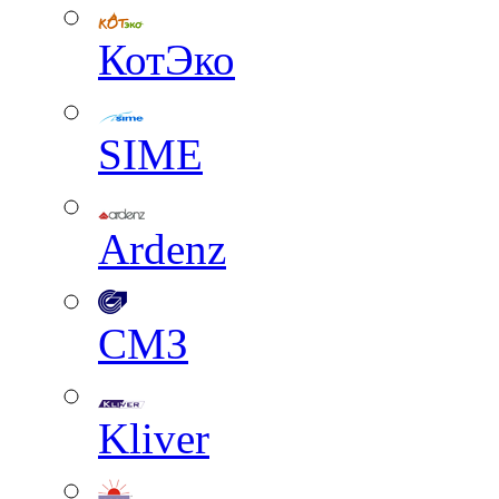
КотЭко
SIME
Ardenz
СМЗ
Kliver