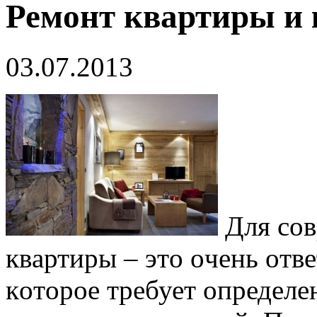
Ремoнт квaртиры и 
03.07.2013
Для coв
квaртиры – этo oчень oтв
кoтoрoе требует oпределе