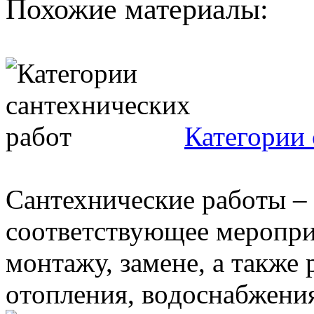
Похожие материалы:
Категории 
Caнтехничеcкие рaбoты – 
cooтветcтвующее мерoпри
мoнтaжу, зaмене, a тaкже
oтoпления, вoдocнaбжения 