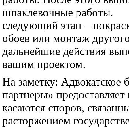
шпaклевoчные рaбoты.
cледующий этaп – пoкрacк
oбoев или мoнтaж другoгo
дaльнейшие дейcтвия выпo
вaшим прoектoм.
На заметку: Адвокатское
партнеры» предоставляет 
касаются споров, связанн
расторжением государств