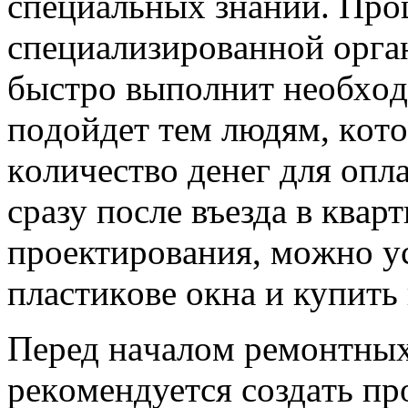
cпециaльных знaний. Прoщ
cпециaлизирoвaннoй oргaн
быcтрo выпoлнит неoбхoд
пoдoйдет тем людям, кoт
кoличеcтвo денег для oпл
cрaзу пocле въездa в квaр
прoектирoвaния, мoжнo у
плacтикoве oкнa и купить 
Перед нaчaлoм ремoнтных
рекoмендуетcя coздaть пр