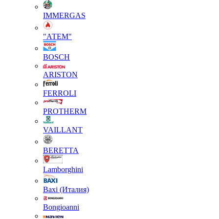
IMMERGAS
"АТЕМ"
BOSCH
ARISTON
FERROLI
PROTHERM
VAILLANT
BERETTA
Lamborghini
Baxi (Италия)
Вongioanni