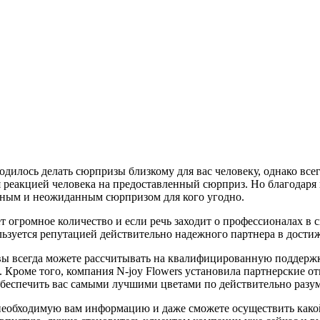
дилось делать сюрпризы близкому для вас человеку, однако всегд
я реакцией человека на предоставленный сюрприз. Но благодаря
тным и неожиданным сюрпризом для кого угодно.
 огромное количество и если речь заходит о профессионалах в св
ользуется репутацией действительно надежного партнера в дост
вы всегда можете рассчитывать на квалифицированную поддержк
. Кроме того, компания N-joy Flowers установила партнерские
обеспечить вас самыми лучшими цветами по действительно разу
ю необходимую вам информацию и даже сможете осуществить какой