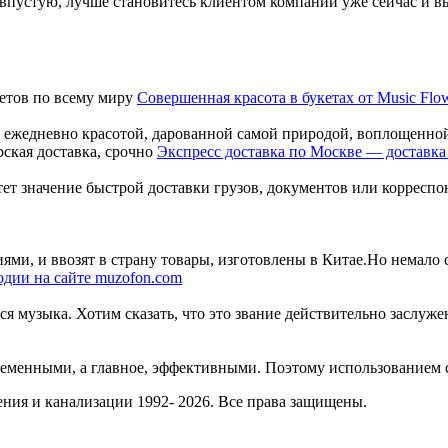
мя впустую, лучше становитесь клиентом компании уже сейчас и в
Совершенная красота в букетах от Music Flo
ежедневно красотой, дарованной самой природой, воплощенной 
Экспресс доставка по Москве — доставка 
стет значение быстрой доставки грузов, документов или коррес
, и ввозят в страну товары, изготовлены в Китае.Но немало сил
дии на сайте muzofon.com
 музыка. Хотим сказать, что это звание действительно заслуже
еменными, а главное, эффективными. Поэтому использованием се
ния и канализации 1992- 2026. Все права защищены.