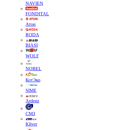
NAVIEN
FONDITAL
Атон
RODA
BIASI
WOLF
NOBEL
КотЭко
SIME
Ardenz
СМЗ
Kliver