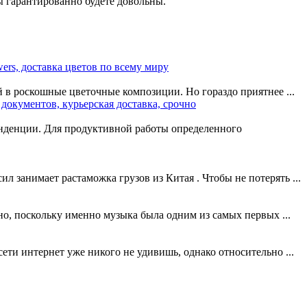
ы гарантированно будете довольны.
wers, доставка цветов по всему миру
в роскошные цветочные композиции. Но гораздо приятнее ...
документов, курьерская доставка, срочно
понденции. Для продуктивной работы определенного
 занимает растаможка грузов из Китая . Чтобы не потерять ...
но, поскольку именно музыка была одним из самых первых ...
ти интернет уже никого не удивишь, однако относительно ...