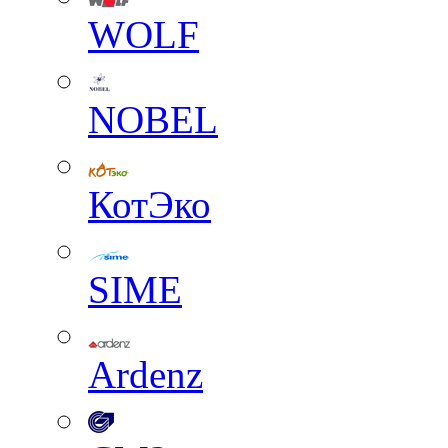
WOLF
NOBEL
КотЭко
SIME
Ardenz