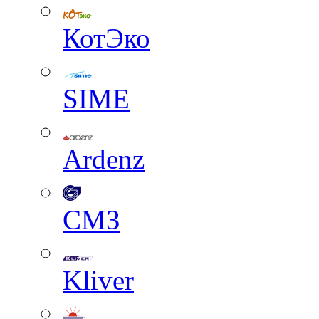
КотЭко
SIME
Ardenz
СМЗ
Kliver