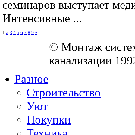
семинаров выступает меди
Интенсивные ...
1
2
3
4
5
6
7
8
9
»
© Монтаж систем
канализации 199
Разное
Строительство
Уют
Покупки
Техника