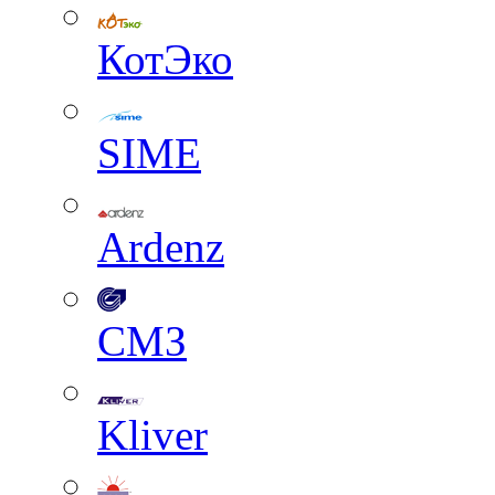
КотЭко
SIME
Ardenz
СМЗ
Kliver