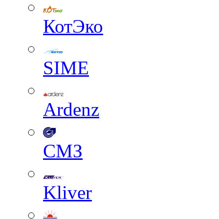
КотЭко
SIME
Ardenz
СМЗ
Kliver