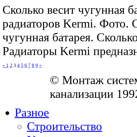
Сколько весит чугунная б
радиаторов Kermi. Фото. 
чугунная батарея. Сколько
Радиаторы Kermi предназн
«
1
2
3
4
5
6
7
8
9
»
© Монтаж систем
канализации 199
Разное
Строительство