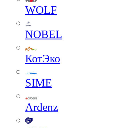
WOLF
NOBEL
КотЭко
SIME
Ardenz