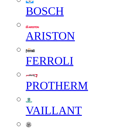
BOSCH
ARISTON
FERROLI
PROTHERM
VAILLANT