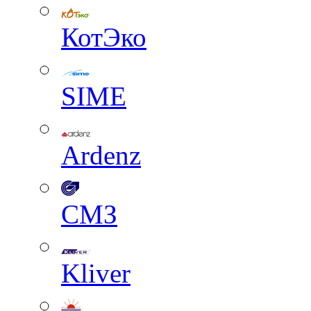
КотЭко
SIME
Ardenz
СМЗ
Kliver