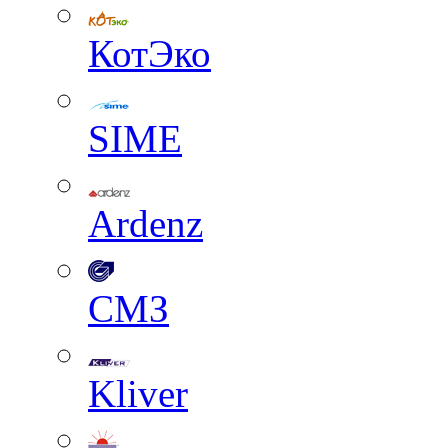
КотЭко
SIME
Ardenz
СМЗ
Kliver