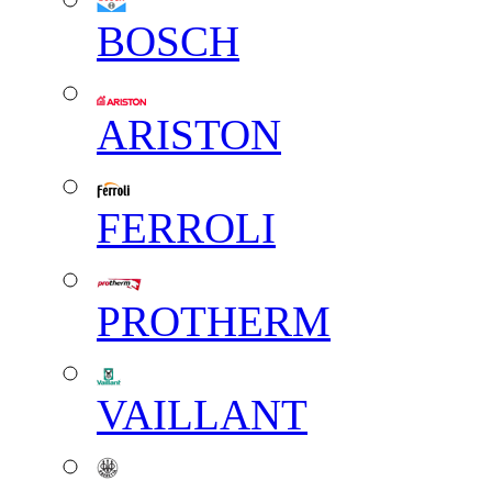
BOSCH
ARISTON
FERROLI
PROTHERM
VAILLANT