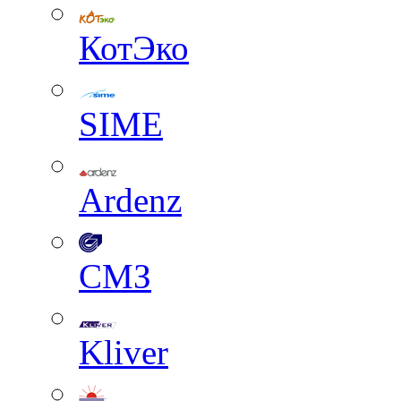
КотЭко
SIME
Ardenz
СМЗ
Kliver