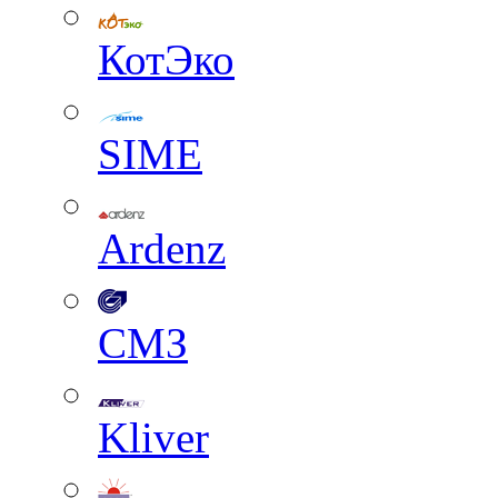
КотЭко
SIME
Ardenz
СМЗ
Kliver