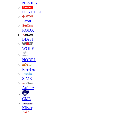
NAVIEN
FONDITAL
Атон
RODA
BIASI
WOLF
NOBEL
КотЭко
SIME
Ardenz
СМЗ
Kliver