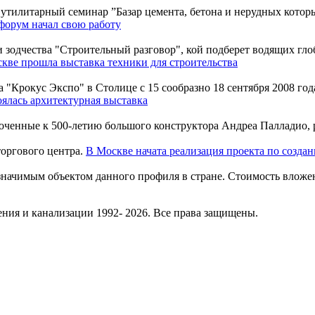
утилитарный семинар ”Базар цемента, бетона и нерудных которы
орум начал свою работу
зодчества "Строительный разговор", кой подберет водящих глоба
кве прошла выставка техники для строительства
"Крокус Экспо" в Столице с 15 сообразно 18 сентября 2008 года
ялась архитектурная выставка
оченные к 500-летию большого конструктора Андреа Палладио, 
В Москве начата реализация проекта по созда
начимым объектом данного профиля в стране. Стоимость вложен
ния и канализации 1992- 2026. Все права защищены.