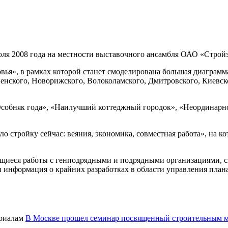
ля 2008 года на местности выставочного ансамбля ОАО «Строй
ья», в рамках которой станет смоделирована большая диаграмма
енского, Новорижского, Волоколамского, Дмитровского, Киевско
обняк года», «Наилучший коттеджный городок», «Неординарное
ю стройку сейчас: веяния, экономика, совместная работа», на к
щиеся работы с генподрядными и подрядными организациями, с
и информация о крайних разработках в области управления пла
В Москве прошел семинар посвященный строительным 