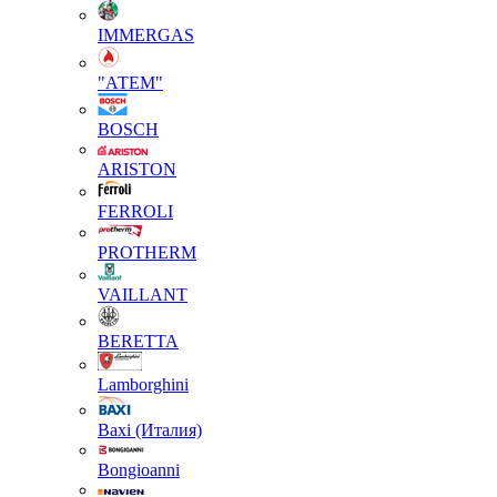
IMMERGAS
"АТЕМ"
BOSCH
ARISTON
FERROLI
PROTHERM
VAILLANT
BERETTA
Lamborghini
Baxi (Италия)
Вongioanni