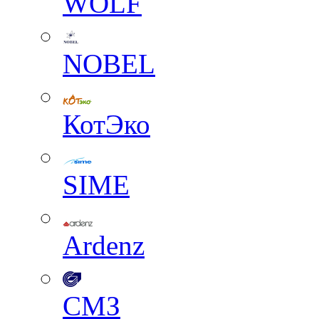
WOLF
NOBEL
КотЭко
SIME
Ardenz
СМЗ