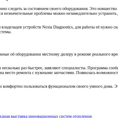
 следить за состоянием своего оборудования. Это новшество п
еся незначительные проблемы можно незамедлительно устранить 
владельцев устройств Nexia Diagnostics, для работы её нужно с
стемы.
анные об оборудовании местному дилеру в режиме реального вр
несколько раз быстрее, заявляют специалисты. Программа сообщ
 на место ремонта с нужными запчастями. Появилась возможнос
но комфортно пользоваться функционалом своего умного дома. Э
едная выставка инновационных систем отопления