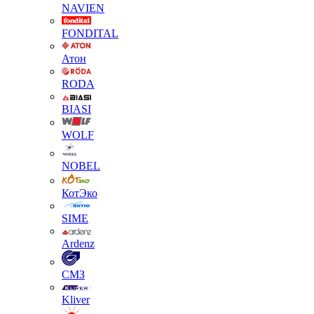
NAVIEN
FONDITAL
Атон
RODA
BIASI
WOLF
NOBEL
КотЭко
SIME
Ardenz
СМЗ
Kliver