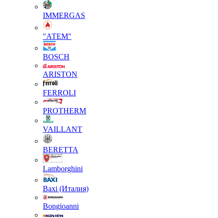
IMMERGAS
"АТЕМ"
BOSCH
ARISTON
FERROLI
PROTHERM
VAILLANT
BERETTA
Lamborghini
Baxi (Италия)
Вongioanni