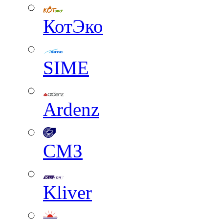
КотЭко
SIME
Ardenz
СМЗ
Kliver