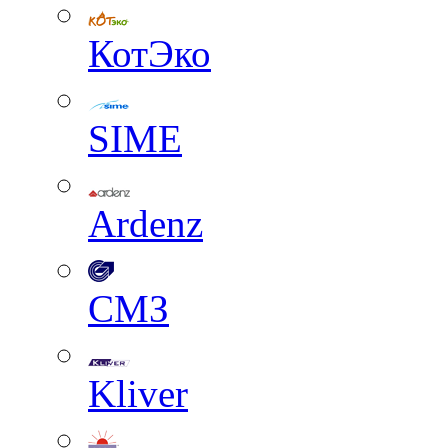
КотЭко
SIME
Ardenz
СМЗ
Kliver