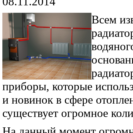
08.11.2014
Всем из
радиато
водяного
основан
радиато
приборы, которые использ
и новинок в сфере отопле
существует огромное коли
На данный момент огромн