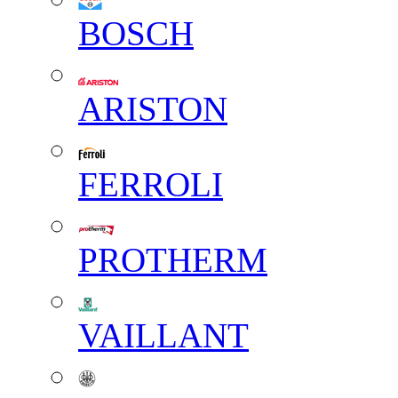
BOSCH
ARISTON
FERROLI
PROTHERM
VAILLANT