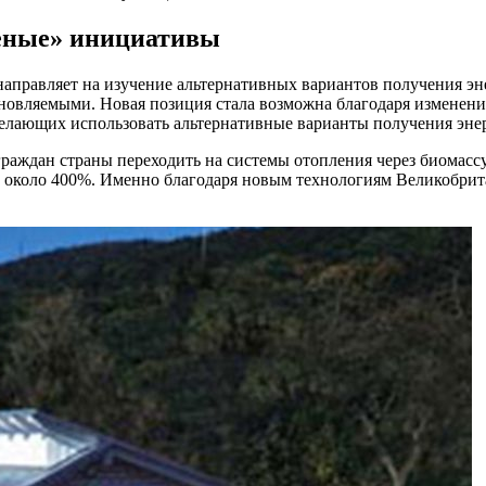
лёные» инициативы
правляет на изучение альтернативных вариантов получения эне
бновляемыми. Новая позиция стала возможна благодаря изменен
елающих использовать альтернативные варианты получения эне
раждан страны переходить на системы отопления через биомассу
т около 400%. Именно благодаря новым технологиям Великобрита