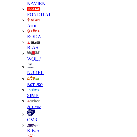
NAVIEN
FONDITAL
Атон
RODA
BIASI
WOLF
NOBEL
КотЭко
SIME
Ardenz
СМЗ
Kliver