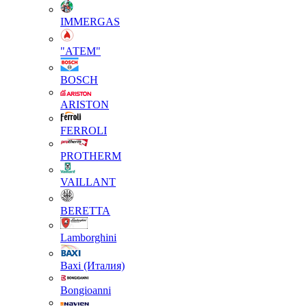
IMMERGAS
"АТЕМ"
BOSCH
ARISTON
FERROLI
PROTHERM
VAILLANT
BERETTA
Lamborghini
Baxi (Италия)
Вongioanni