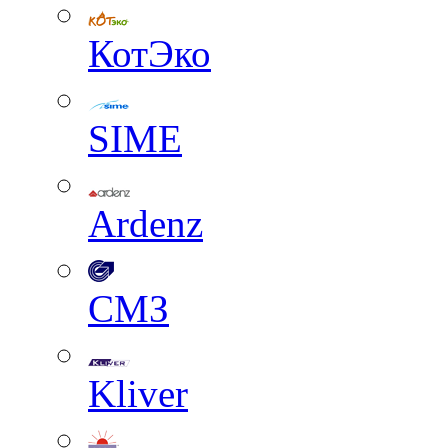
КотЭко
SIME
Ardenz
СМЗ
Kliver