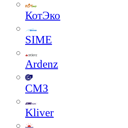
КотЭко
SIME
Ardenz
СМЗ
Kliver