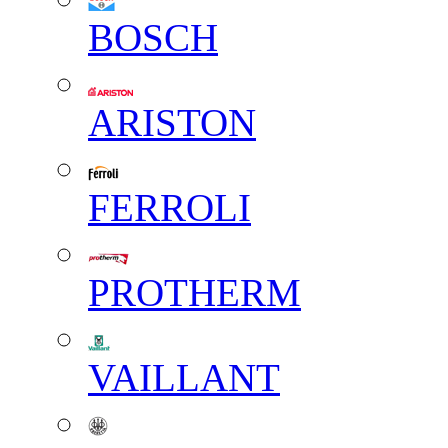
BOSCH
ARISTON
FERROLI
PROTHERM
VAILLANT