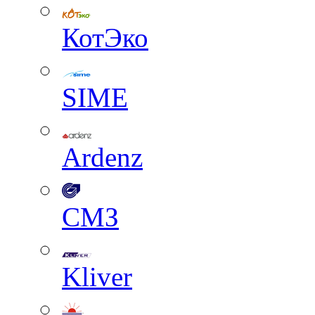
КотЭко
SIME
Ardenz
СМЗ
Kliver