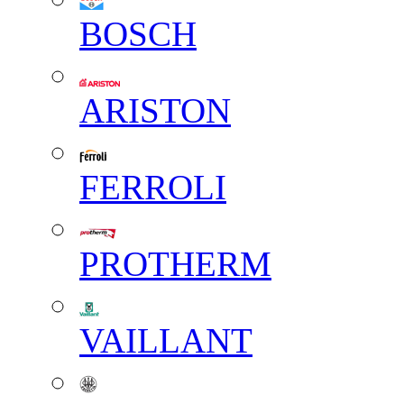
BOSCH
ARISTON
FERROLI
PROTHERM
VAILLANT