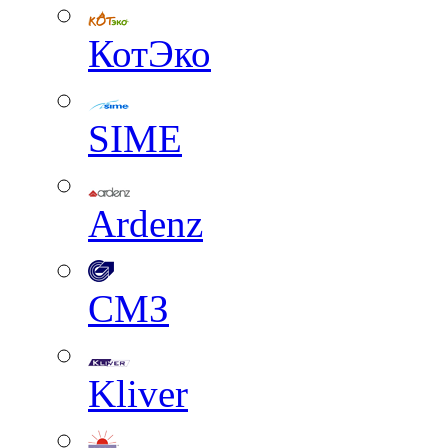
КотЭко
SIME
Ardenz
СМЗ
Kliver