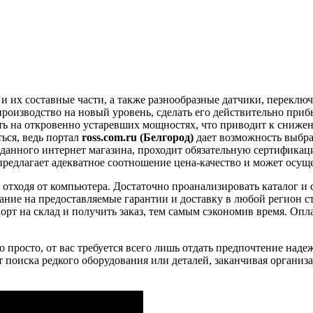
и их составные части, а также разнообразные датчики, перекл
роизводство на новый уровень, сделать его действительно при
ть на откровенно устаревших мощностях, что приводит к сниже
ься, ведь портал
ross.com.ru (Белгород)
дает возможность выбра
 данного интернет магазина, проходит обязательную сертификаци
редлагает адекватное соотношение цена-качество и может осуще
 отходя от компьютера. Достаточно проанализировать каталог 
ание на предоставляемые гарантии и доставку в любой регион ст
орт на склад и получить заказ, тем самым сэкономив время. Опл
 просто, от вас требуется всего лишь отдать предпочтение над
т поиска редкого оборудования или деталей, заканчивая органи