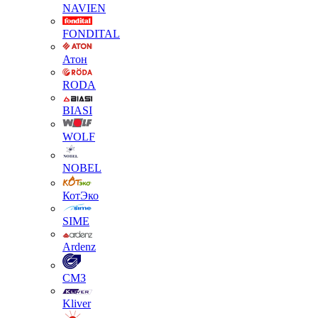
NAVIEN
FONDITAL
Атон
RODA
BIASI
WOLF
NOBEL
КотЭко
SIME
Ardenz
СМЗ
Kliver