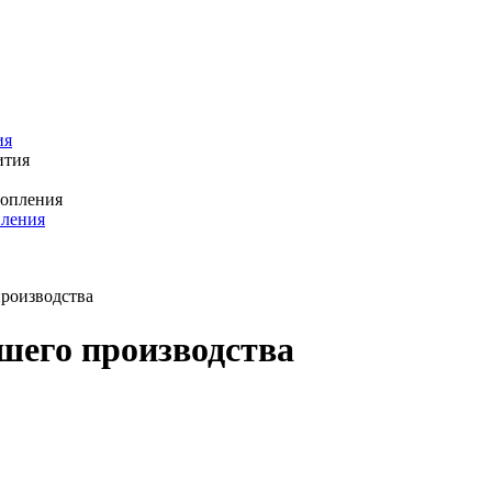
ия
пления
производства
ашего производства