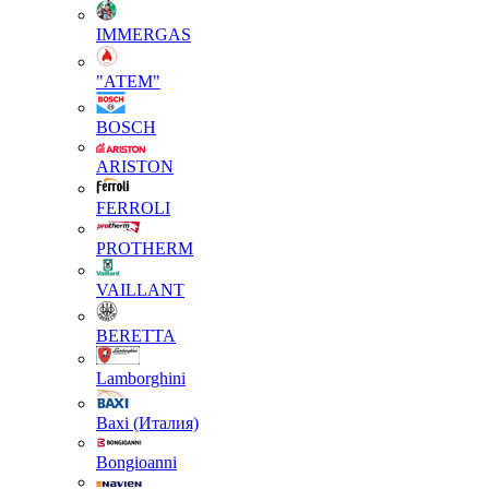
IMMERGAS
"АТЕМ"
BOSCH
ARISTON
FERROLI
PROTHERM
VAILLANT
BERETTA
Lamborghini
Baxi (Италия)
Вongioanni