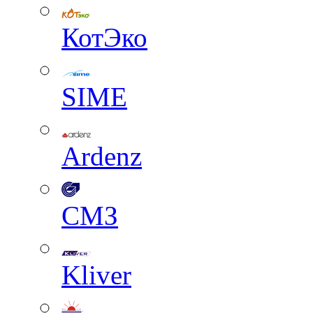
КотЭко
SIME
Ardenz
СМЗ
Kliver