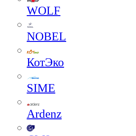
WOLF
NOBEL
КотЭко
SIME
Ardenz