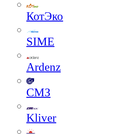
КотЭко
SIME
Ardenz
СМЗ
Kliver