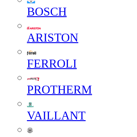
BOSCH
ARISTON
FERROLI
PROTHERM
VAILLANT