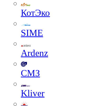
КотЭко
SIME
Ardenz
СМЗ
Kliver