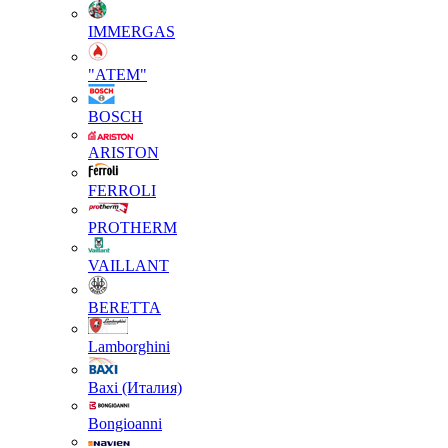
IMMERGAS
"АТЕМ"
BOSCH
ARISTON
FERROLI
PROTHERM
VAILLANT
BERETTA
Lamborghini
Baxi (Италия)
Вongioanni