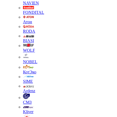
NAVIEN
FONDITAL
Атон
RODA
BIASI
WOLF
NOBEL
КотЭко
SIME
Ardenz
СМЗ
Kliver