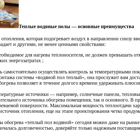
Теплые водяные полы — основные преимущества
отопления, которая подогревает воздух в направлении снизу вве
адает и другими, не менее ценными свойствами:
обходимое для нагрева теплоносителя, не должен превышать отм
ких энергозатратах ;
 самостоятельно осуществлять контроль за температурными пок
онтажа системы «водяной пол теплый», она прослужит вам доста
огрева позволяет в течение долгого времени удерживать плюсо
пературные источники — например, солнечные панели, тепловые 
ительного источника обогрева помещения, так и основного. В пр
богреваемой поверхности. Максимальная мощность теплоотдачи ха
источник отопления, еще на этапе проектирования четко продума
ы обогрева «теплый пол водяной» сегодня можно даже на рынке,
тличалась долговечностью, доверяйте только надежным поставщик