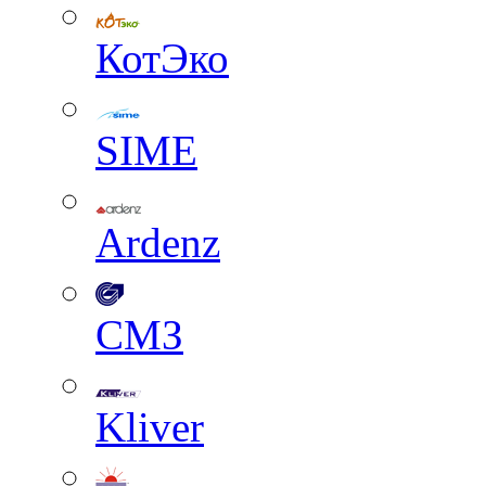
КотЭко
SIME
Ardenz
СМЗ
Kliver