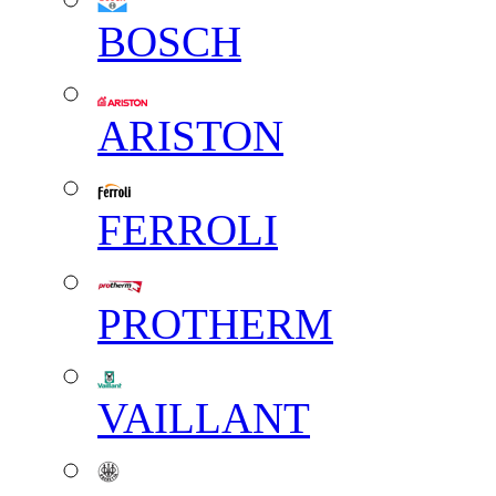
BOSCH
ARISTON
FERROLI
PROTHERM
VAILLANT