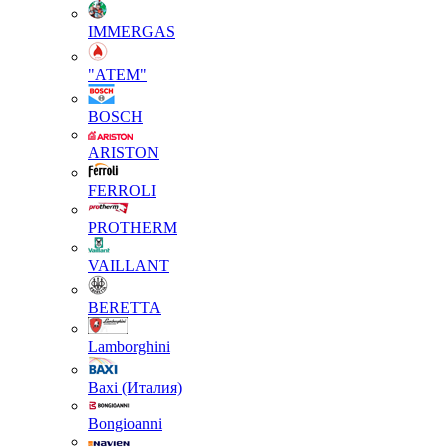
IMMERGAS
"АТЕМ"
BOSCH
ARISTON
FERROLI
PROTHERM
VAILLANT
BERETTA
Lamborghini
Baxi (Италия)
Вongioanni