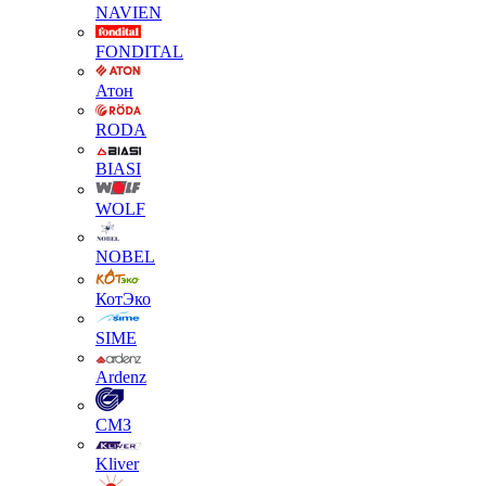
NAVIEN
FONDITAL
Атон
RODA
BIASI
WOLF
NOBEL
КотЭко
SIME
Ardenz
СМЗ
Kliver