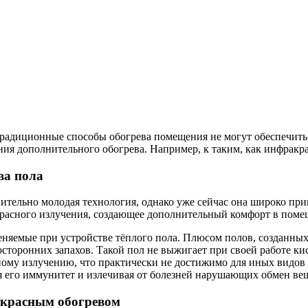
 традиционные способы обогрева помещения не могут обеспечит
ия дополнительного обогрева. Например, к таким, как инфракр
ва пола
тельно молодая технология, однако уже сейчас она широко прим
красного излучения, создающее дополнительный комфорт в пом
няемые при устройстве тёплого пола. Плюсом полов, созданны
сторонних запахов. Такой пол не выжигает при своей работе кис
ому излучению, что практически не достижимо для иных видов 
я его иммунитет и излечивая от болезней нарушающих обмен ве
ракрасным обогревом