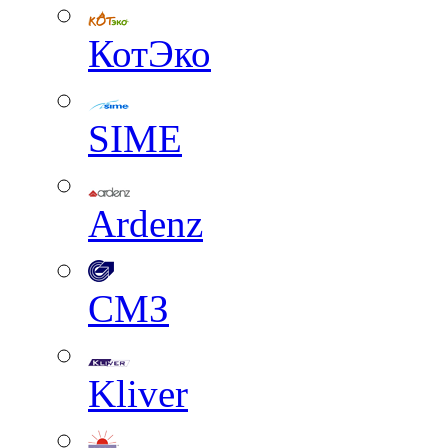
КотЭко
SIME
Ardenz
СМЗ
Kliver