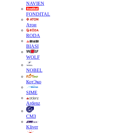
NAVIEN
FONDITAL
Атон
RODA
BIASI
WOLF
NOBEL
КотЭко
SIME
Ardenz
СМЗ
Kliver