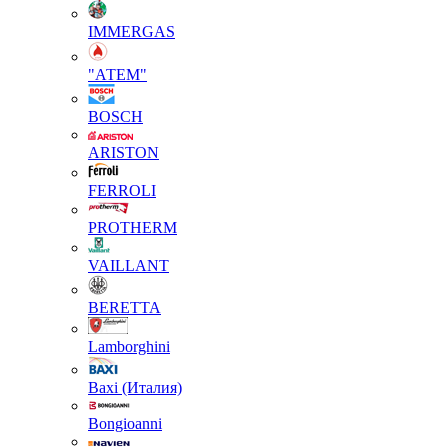
IMMERGAS
"АТЕМ"
BOSCH
ARISTON
FERROLI
PROTHERM
VAILLANT
BERETTA
Lamborghini
Baxi (Италия)
Вongioanni