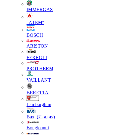
IMMERGAS
"АТЕМ"
BOSCH
ARISTON
FERROLI
PROTHERM
VAILLANT
BERETTA
Lamborghini
Baxi (Италия)
Вongioanni