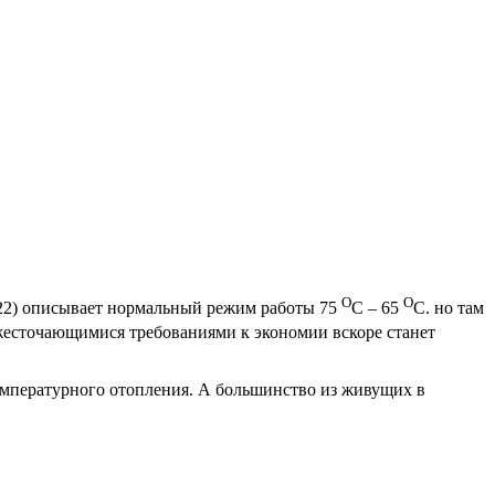
О
О
422) описывает нормальный режим работы 75
С – 65
С. но там
жесточающимися требованиями к экономии вскоре станет
температурного отопления. А большинство из живущих в