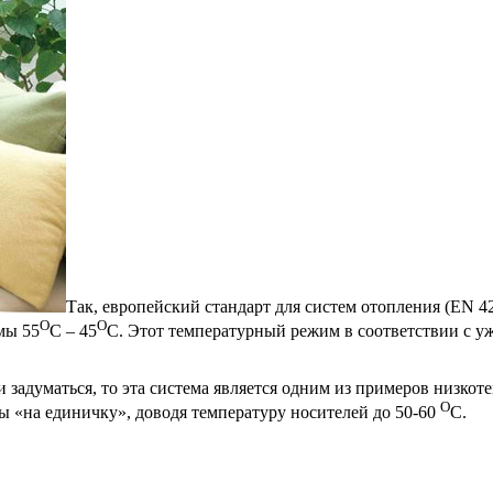
Так, европейский стандарт для систем отопления (EN 
О
О
мы 55
С – 45
С. Этот температурный режим в соответствии с у
 задуматься, то эта система является одним из примеров низко
О
ы «на единичку», доводя температуру носителей до 50-60
С.