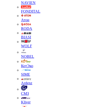
NAVIEN
FONDITAL
Атон
RODA
BIASI
WOLF
NOBEL
КотЭко
SIME
Ardenz
СМЗ
Kliver