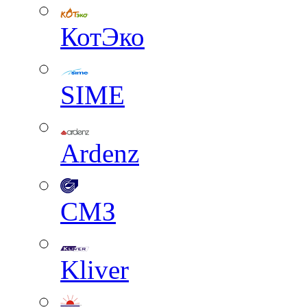
КотЭко
SIME
Ardenz
СМЗ
Kliver