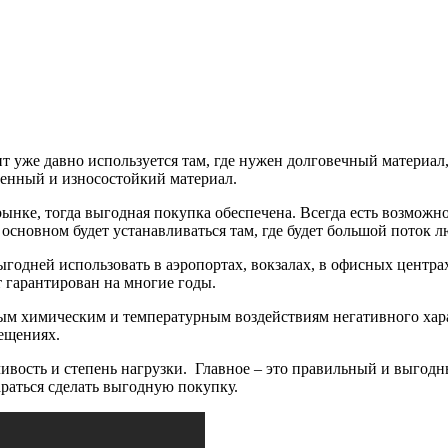
т уже давно используется там, где нужен долговечный матери
венный и износостойкий материал.
ынке, тогда выгодная покупка обеспечена. Всегда есть возможн
основном будет устанавливаться там, где будет большой поток л
ыгодней использовать в аэропортах, вокзалах, в офисных центра
 гарантирован на многие годы.
ым химическим и температурным воздействиям негативного хар
ещениях.
ивость и степень нагрузки. Главное – это правильный и выго
араться сделать выгодную покупку.