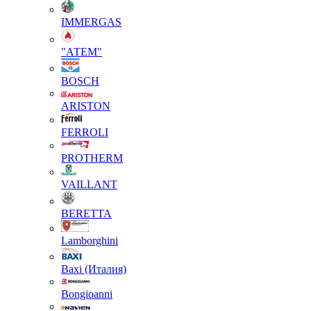
IMMERGAS
"АТЕМ"
BOSCH
ARISTON
FERROLI
PROTHERM
VAILLANT
BERETTA
Lamborghini
Baxi (Италия)
Вongioanni