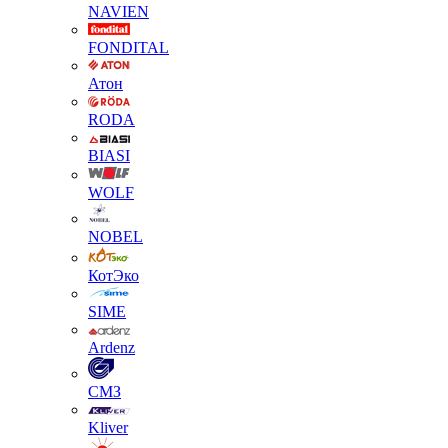
NAVIEN
FONDITAL
Атон
RODA
BIASI
WOLF
NOBEL
КотЭко
SIME
Ardenz
СМЗ
Kliver