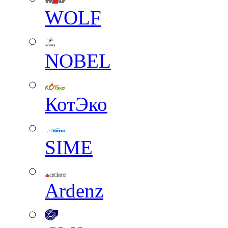
WOLF
NOBEL
КотЭко
SIME
Ardenz