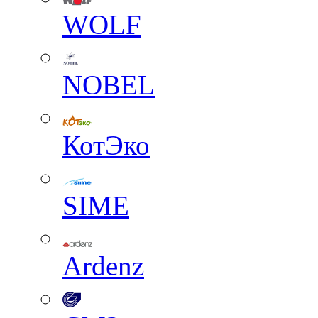
WOLF
NOBEL
КотЭко
SIME
Ardenz