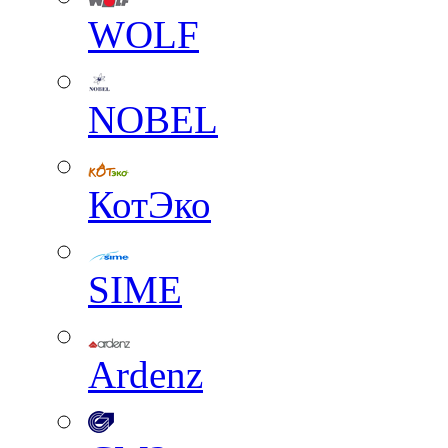
WOLF
NOBEL
КотЭко
SIME
Ardenz