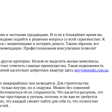
ми и частными продавцами. И если в ближайшее время вы
обходимо подойти к решению вопроса со всей серьезностью. К
ься с мошенниками и потерять деньги. Таким образом, все
екомендации. Профессиональная консультация позволит
и другие критерии. Нельзя не выделить жилые комплексы,
стоит отметить главные преимущества. Такая недвижимость
жений касательно добротных квартир здесь
novyeteremki.com.ua
.
х микрорайонах они возводятся. Для строительства
е только внутри, но и снаружи. Можно без сомнений
беспокоиться об их сохранности. Что касается расценок, это
е просторная и уютная, поэтому если вам не требуется
н, что каждый сможет найти для себя то, что полностью
стей.