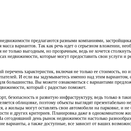
 недвижимости предлагаются разными компаниями, застройщика
я масса вариантов. Так как речь идет о серьезном вложении, не
тся не только выгодным, но прозрачным, ведь не хочется столкнут
ах недвижимости, которые могут предоставить свои услуги и р
 перечень характеристик, включая не только ее стоимость, но 
ателей. И если вы задумываетесь именно над этим вариантом, 
 для большинства. Вы можете ознакомиться с вариантами предло
едвижимости, который с радостью поможет.
, безопасность и развитую инфраструктуру, ведь только в таки
еляется облицовке, поэтому объекты выглядят презентабельно н
я, а жильцы могут оставлять свои автомобили на парковке, и не 
сти и других критериев. Планировка даже в однокомнатном жиль
На сегодняшний день рынок недвижимости настолько разнообразе
ие варианты, а также доступные, все зависит от ваших возможно