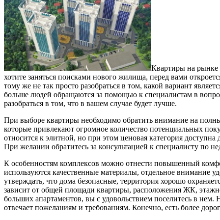
Квартиры на рынке
хотите заняться поисками нового жилища, перед вами откроетс
тому же не так просто разобраться в том, какой вариант являе
больше людей обращаются за помощью к специалистам в вопрос
разобраться в том, что в вашем случае будет лучше.
При выборе квартиры необходимо обратить внимание на полный
которые привлекают огромное количество потенциальных покуп
относится к элитной, но при этом ценовая категория доступна
При желании обратитесь за консультацией к специалисту по н
К особенностям комплексов можно отнести повышенный комфорт
используются качественные материалы, отдельное внимание уд
утверждать, что дома безопасные, территория хорошо охраняетс
зависит от общей площади квартиры, расположения ЖК, этажно
больших апартаментов, вы с удовольствием поселитесь в нем. 
отвечает пожеланиям и требованиям. Конечно, есть более дорог