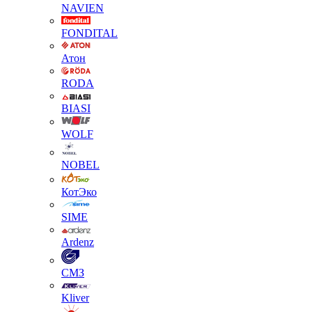
NAVIEN
FONDITAL
Атон
RODA
BIASI
WOLF
NOBEL
КотЭко
SIME
Ardenz
СМЗ
Kliver