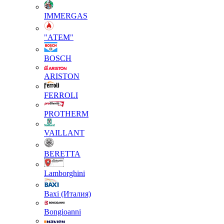
IMMERGAS
"АТЕМ"
BOSCH
ARISTON
FERROLI
PROTHERM
VAILLANT
BERETTA
Lamborghini
Baxi (Италия)
Вongioanni