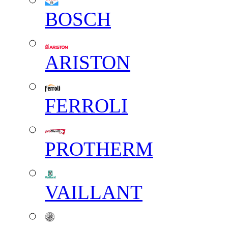
BOSCH
ARISTON
FERROLI
PROTHERM
VAILLANT