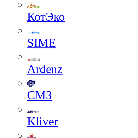
КотЭко
SIME
Ardenz
СМЗ
Kliver