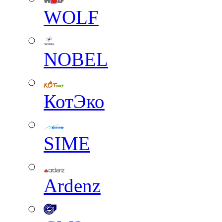
WOLF
NOBEL
КотЭко
SIME
Ardenz