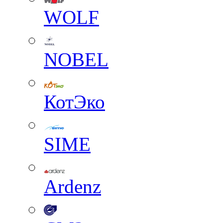
WOLF
NOBEL
КотЭко
SIME
Ardenz