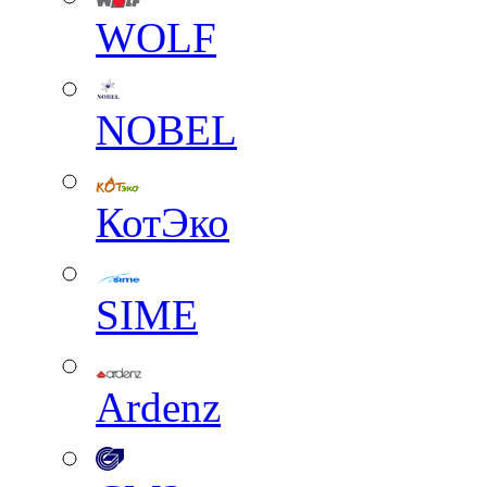
WOLF
NOBEL
КотЭко
SIME
Ardenz