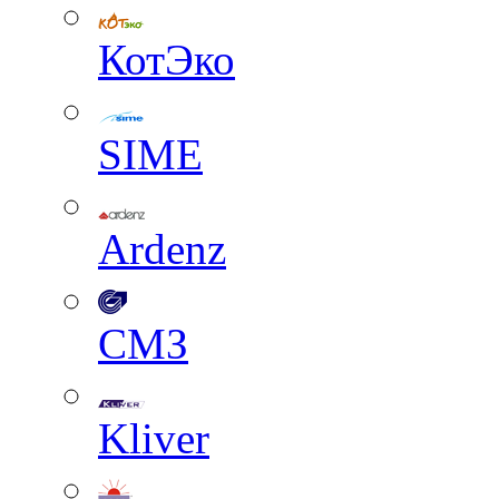
КотЭко
SIME
Ardenz
СМЗ
Kliver