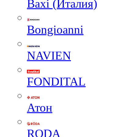
Baxi (Италия)
Вongioanni
NAVIEN
FONDITAL
Атон
RODA