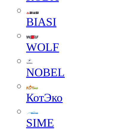
BIASI
WOLF
NOBEL
КотЭко
SIME