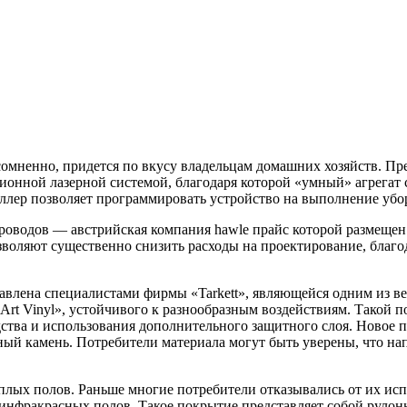
сомненно, придется по вкусу владельцам домашних хозяйств. Пр
ционной лазерной системой, благодаря которой «умный» агрегат
лер позволяет программировать устройство на выполнение убор
оводов — австрийская компания hawle прайс которой размещен н
зволяют существенно снизить расходы на проектирование, благ
авлена специалистами фирмы «Tarkett», являющейся одним из в
«Art Vinyl», устойчивого к разнообразным воздействиям. Такой
тва и использования дополнительного защитного слоя. Новое по
й камень. Потребители материала могут быть уверены, что нап
еплых полов. Раньше многие потребители отказывались от их и
инфракрасных полов. Такое покрытие представляет собой руло