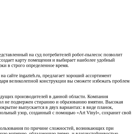
едставленный на суд потребителей робот-пылесос позволит
 создает карту помещения и выбирает наиболее удобный
ки в строго определенное время.
а сайте ingazteh.ru, предлагает хороший ассортимент
одаря великолепной конструкции вы сможете избежать проблем
едущих производителей в данной области. Компания
 пол не подвержен стиранию и образованию вмятин. Высокая
крытие выпускается в двух вариантах: в виде планок,
ольный узор, созданный с помощью «Art Vinyl», сохранит свой
спользования по причине сложностей, возникающих при
нную материю, обладающую термо- и влагоустойчивостью,