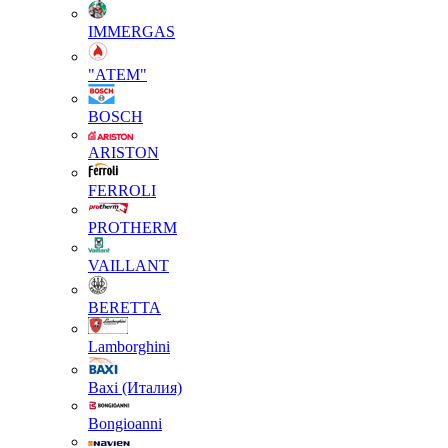
IMMERGAS
"АТЕМ"
BOSCH
ARISTON
FERROLI
PROTHERM
VAILLANT
BERETTA
Lamborghini
Baxi (Италия)
Вongioanni