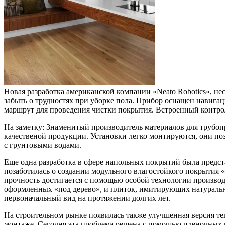
Новая разработка американской компании «Neato Robotics», не
забыть о трудностях при уборке пола. Прибор оснащен навига
маршрут для проведения чистки покрытия. Встроенный контрол
На заметку: Знаменитый производитель материалов для трубопр
качественой продукции. Установки легко монтируются, они по
с грунтовыми водами.
Еще одна разработка в сфере напольных покрытий была предст
позаботилась о создании модульного влагостойкого покрытия 
прочность достигается с помощью особой технологии производс
оформленных «под дерево», и плиток, имитирующих натуральны
первоначальный вид на протяжении долгих лет.
На строительном рынке появилась также улучшенная версия т
монтаже. Сегодня эта проблема решена с помощью пленочных 