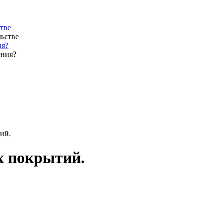
тве
ия?
ий.
х покрытий.