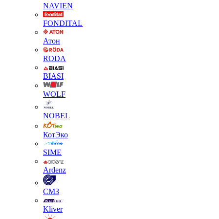
NAVIEN
FONDITAL
Атон
RODA
BIASI
WOLF
NOBEL
КотЭко
SIME
Ardenz
СМЗ
Kliver